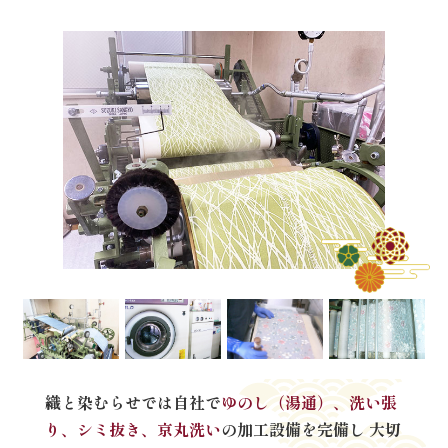
織と染むらせでは自社で
ゆのし（湯通）、洗い張
り、シミ抜き、京丸洗い
の加工設備を完備し
大切