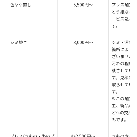
色ヤケ直し
5,500円～
プレス加工
とう紙など
ービス込み
す。
シミ抜き
3,000円～
シミ・汚れ
箇所により
ざいません
汚れの程度
談させてい
す。見積も
取らせてい
す。
※この加工
工、新品の
どへの交換
みです。
プレス(きもの・帯のプ
各2,500円～
きものや帯