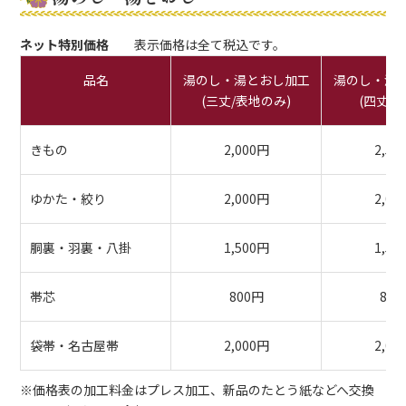
ネット特別価格
表示価格は全て税込です。
品名
湯のし・湯とおし加工
湯のし・湯
(三丈/表地のみ)
(四丈/
きもの
2,000円
2,50
ゆかた・絞り
2,000円
2,00
胴裏・羽裏・八掛
1,500円
1,50
帯芯
800円
800
袋帯・名古屋帯
2,000円
2,00
※価格表の加工料金はプレス加工、新品のたとう紙などへ交換