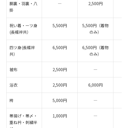
胴裏・羽裏・八
―
2,500円
3
掛
祝い着・ーツ身
5,500円
5,500円（着物
6
(長襦袢共）
のみ）
四ツ身(長襦袢
6,500円
6,500円（着物
7
共）
のみ）
被布
2,500円
―
5
浴衣
2,500円
6,000円
袴
5,000円
―
6
帯揚げ・帯〆・
1,000円
―
2
重ね衿・刺繍半