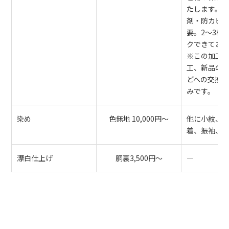
たします。
剤・防カビ
要。2～3枚
クできてお
※この加工
工、新品の
どへの交換
みです。
染め
色無地 10,000円～
他に小紋、
着、振袖、
漂白仕上げ
胴裏3,500円～
―