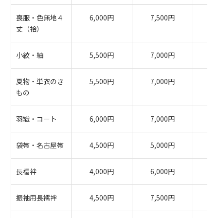
喪服・色無地４
6,000円
7,500円
8
丈（袷）
小紋・紬
5,500円
7,000円
7
夏物・単衣のき
5,500円
7,000円
7
もの
羽織・コート
6,000円
7,000円
7
袋帯・名古屋帯
4,500円
5,000円
7
長襦袢
4,000円
6,000円
6
振袖用長襦袢
4,500円
7,500円
7