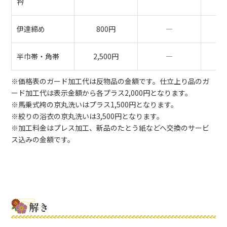
衿
伊達締め
800円
―
2
半巾帯・角帯
2,500円
―
5
※価格表のガード加工代は反物品の金額です。仕立上り品のガ
ード加工代は表示金額から各プラス2,000円となります。
※馬乗式袴の京丸洗いはプラス1,500円となります。
※絞りの浴衣の京丸洗いは3,500円となります。
※加工料金はプレス加工、新品のたとう紙などへ交換のサービ
ス込みの金額です。
解き