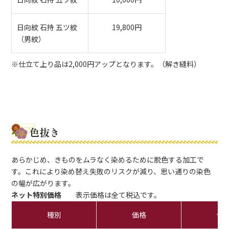
日向紋 石持 五ツ紋
19,800円
（男紋）
※仕立て上り品は2,000円アップとなります。（解き縫料）
色抜き
あらかじめ、きものをムラなく染めるために脱色する加工で
す。これにより染め替え失敗のリスクが減り、思い通りの染色
の幅が広がります。
ネット特別価格
表示価格は全て税込です。
種別
価格
備