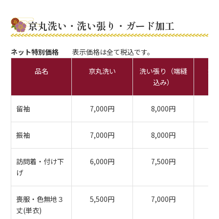
京丸洗い・洗い張り・ガード加工
ネット特別価格
表示価格は全て税込です。
品名
京丸洗い
洗い張り（端縫
ガ
込み）
留袖
7,000円
8,000円
8
振袖
7,000円
8,000円
8
訪問着・付け下
6,000円
7,500円
8
げ
喪服・色無地３
5,500円
7,000円
7
丈(単衣)