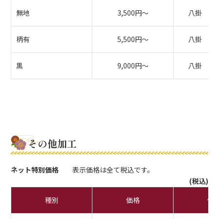
無地
3,500円～
八掛 1,
柄有
5,500円～
八掛 2,
黒
9,000円～
八掛 2,
その他加工
ネット特別価格
表示価格は全て税込です。
(税込)
種別
価格
備