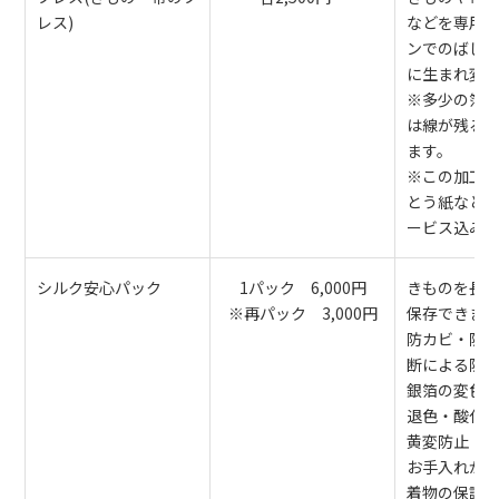
レス)
などを専用
ンでのばし
に生まれ変
※多少の箔
は線が残る
ます。
※この加工
とう紙など
ービス込み
シルク安心パック
1パック 6,000円
きものを長
※再パック 3,000円
保存できま
防カビ・防
断による防
銀箔の変色
退色・酸化
黄変防止・
お手入れが
着物の保護